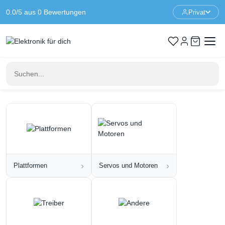
0.0/5 aus 0 Bewertungen
Privat
Startseite
Robotik
Robotik
Auf der Suche nach einem coolen Hobbyprojekt? Dann baue
deinen eigenen Roboter! Wählen Sie nun eine Plattform mit
Rädern oder sogar eine Raupenkette. Erweitern Sie Ihren Roboter
mit coolem Zubehör wie Servos, Sensoren oder Beleuchtung!
›
›
Plattformen
Servos und Motoren