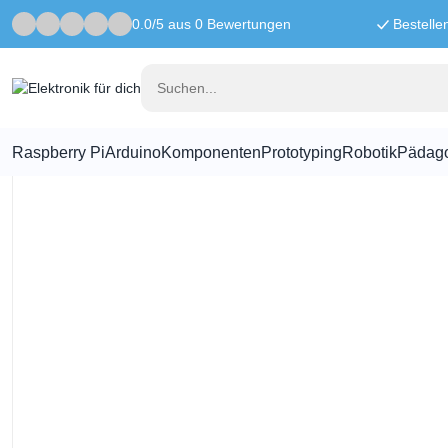
0.0/5 aus 0 Bewertungen
Bestelle
Startseite
Prototyping
Schrumpfschlauch Rot - 4mm - Pro Meter
Raspberry Pi
Arduino
Komponenten
Prototyping
Robotik
Pädag