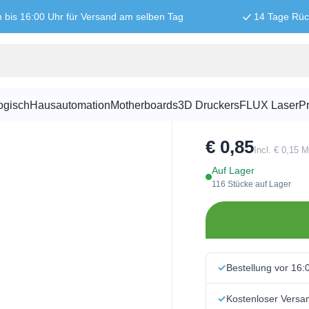
n bis 16:00 Uhr für Versand am selben Tag
14 Tage Rü
Schrumpfsch
ogisch
Hausautomation
Motherboards
3D Druckers
FLUX Laser
Pr
SKU:
PRO1008
€ 0,85
Incl. € 0,15 
Auf Lager
116 Stücke auf Lager
Bestellung vor 16:
Kostenloser Versa