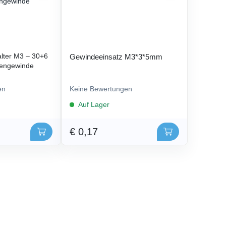
lter M3 – 30+6
Gewindeeinsatz M3*3*5mm
engewinde
en
Keine Bewertungen
Auf Lager
€ 0,17