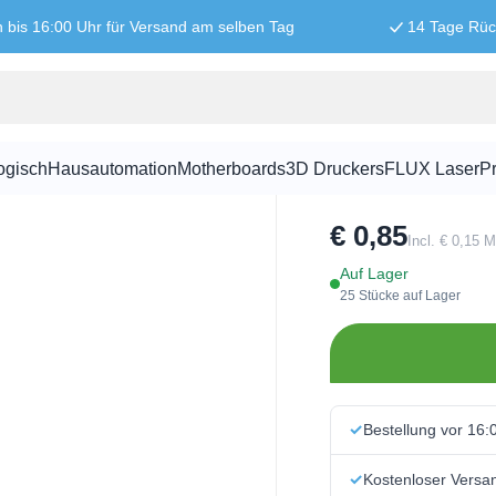
n bis 16:00 Uhr für Versand am selben Tag
14 Tage Rü
er
Schrumpfsch
ogisch
Hausautomation
Motherboards
3D Druckers
FLUX Laser
Pr
SKU:
PRO1010
€ 0,85
Incl. € 0,15 
Auf Lager
25 Stücke auf Lager
Bestellung vor 16:
Kostenloser Versa