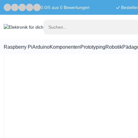
0.0/5 aus 0 Bewertungen
Bestelle
Startseite
Prototyping
Schrumpfschlauch Rot - 2,5mm - Pro Met
Raspberry Pi
Arduino
Komponenten
Prototyping
Robotik
Pädag