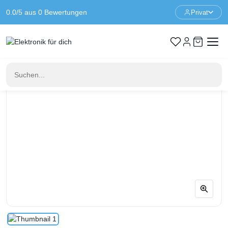
0.0/5 aus 0 Bewertungen
Privat
Startseite
Motherboards
NUCLEO-L152RE Entwicklungsboard