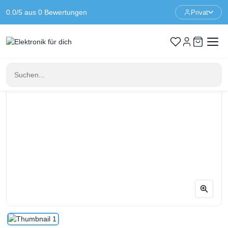
0.0/5 aus 0 Bewertungen
Privat
Startseite
Hausautomation
Smart Plug | Calex Smart Powerplug EU