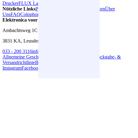
Drucker
FLUX Laser
Nützliche Links
Projekte
Artikel
Partner
Bewertungen
Über
Uns
FAQ
Colophon
Elektronica voor Jou
Ambachtsweg 1C
3831 KA, Leusden
033 - 200 3116
info@elektronicavoorjou.nl
Allgemeine Geschäftsbedingungen
Datenschutz
Rückgabe- &
Versandrichtlinie
Beschwerden
Instagram
Facebook
LinkedIn
YouTube