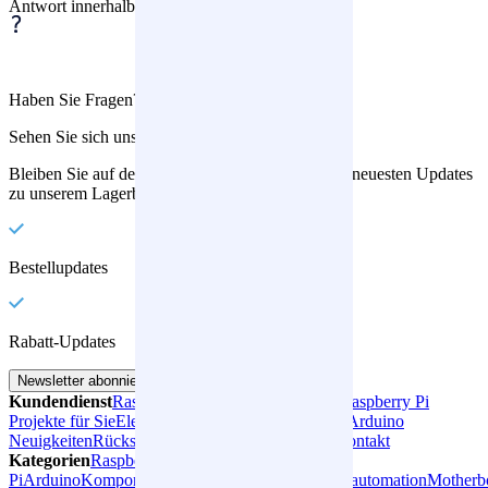
Antwort innerhalb von 1 - 3 Werktagen
Haben Sie Fragen?
Sehen Sie sich unsere FAQ an
Bleiben Sie auf dem Laufenden? Erhalten Sie die neuesten Updates
zu unserem Lagerbestand.
Bestellupdates
Rabatt-Updates
Newsletter abonnieren
Kundendienst
Raspberry Pi Neuigkeiten für Sie
Raspberry Pi
Projekte für Sie
Elektronik für Bildung und Lehre
Arduino
Neuigkeiten
Rücksendungen
Angebot anfordern
Kontakt
Kategorien
Raspberry
Pi
Arduino
Komponenten
Prototyping
Robotik
Hausautomation
Motherb