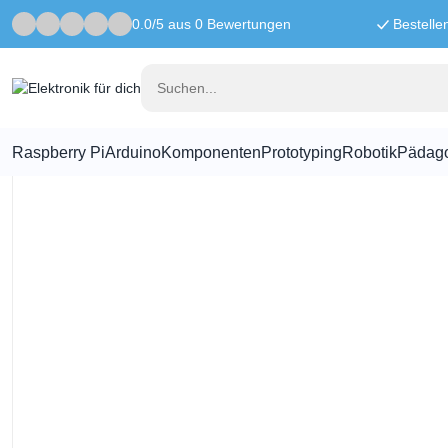
0.0/5 aus 0 Bewertungen
Bestelle
Startseite
Pädagogisch
micro:Maqueen Mechanic – Push
Raspberry Pi
Arduino
Komponenten
Prototyping
Robotik
Pädag