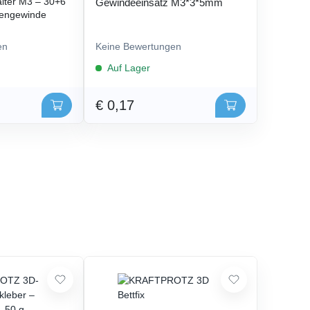
lter M3 – 30+6
Gewindeeinsatz M3*3*5mm
engewinde
en
Keine Bewertungen
Auf Lager
€ 0,17