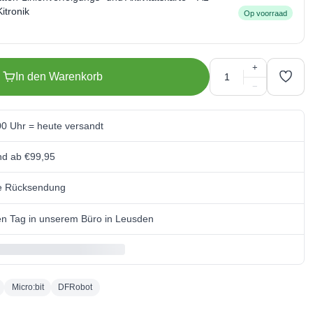
itronik
Op voorraad
+
In den Warenkorb
−
00 Uhr = heute versandt
nd ab €99,95
se Rücksendung
n Tag in unserem Büro in Leusden
Micro:bit
DFRobot