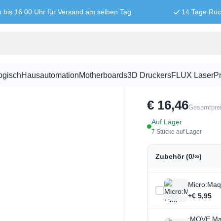
n bis 16:00 Uhr für Versand am selben Tag
14 Tage Rü
micro:Maqu
ogisch
Hausautomation
Motherboards
3D Druckers
FLUX Laser
Pr
SKU:
MB2010
€ 16,46
Gesamtpre
Auf Lager
7 Stücke auf Lager
Zubehör (0/∞)
Micro:Maq
+€ 5,95
:MOVE Matt