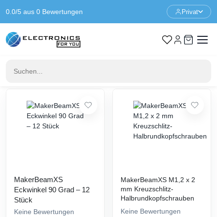
0.0/5 aus 0 Bewertungen
Privat
Startseite
Prototyping
Konstruktions Prototyping
MakerBeam XS
MakerBeam XS
24
Produkte gefunden
Filter
MakerBeamXS
MakerBeamXS M1,2 x 2
mm Kreuzschlitz-
Eckwinkel 90 Grad – 12
Halbrundkopfschrauben
Stück
Keine Bewertungen
Keine Bewertungen