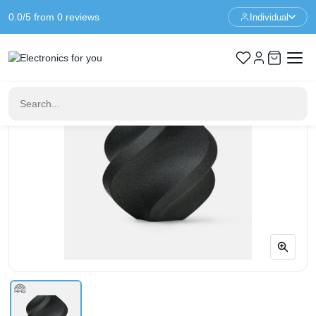
0.0/5 from 0 reviews
Individual
Home
3D Printer Filament
Bambu Lab ABS-GF - Zwart - 1KG