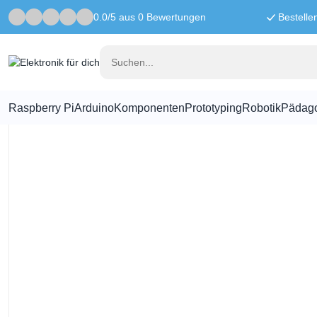
0.0/5 aus 0 Bewertungen
Bestelle
Startseite
Komponenten
Glassicherungssatz – 100 Stück
Raspberry Pi
Arduino
Komponenten
Prototyping
Robotik
Pädag