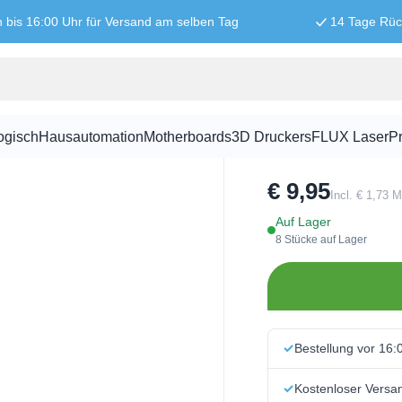
n bis 16:00 Uhr für Versand am selben Tag
14 Tage Rü
Glassicheru
ogisch
Hausautomation
Motherboards
3D Druckers
FLUX Laser
Pr
SKU:
ZEK1001
€ 9,95
Incl. € 1,73 
Auf Lager
8 Stücke auf Lager
Bestellung vor 16:
Kostenloser Versa