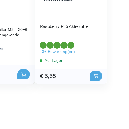
Raspberry Pi 5 Aktivkühler
lter M3 – 30+6
engewinde
en
36 Bewertung(en)
Auf Lager
€ 5,55