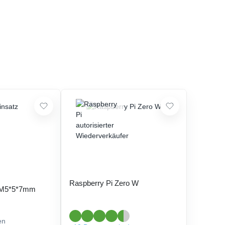
Raspberry Pi Zero W
 M5*5*7mm
en