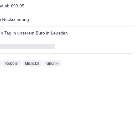
nd ab €99,95
se Rücksendung
n Tag in unserem Büro in Leusden
Roboter
Micro:bit
Kitronik