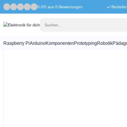
0.0/5 aus 0 Bewertungen
Bestelle
Startseite
Pädagogisch
Stoßstangenzusatz für :MOVE mini MK2 
Raspberry Pi
Arduino
Komponenten
Prototyping
Robotik
Pädag