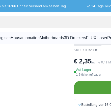
n bis 16:00 Uhr für Versand am selben Tag
14 Tage Rü
– Kitronik
Stoßstangen
Kitronik
ogisch
Hausautomation
Motherboards
3D Druckers
FLUX Laser
Pr
SKU:
KITR2008
€ 2,35
Incl. € 0,41 
Auf Lager
1 Stücke auf Lager
Bestellung vor 16: