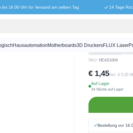
n bis 16:00 Uhr für Versand am selben Tag
14 Tage Rü
 – abgewinkelt
80 Pins (2x4
abgewinkelt
ogisch
Hausautomation
Motherboards
3D Druckers
FLUX Laser
Pr
SKU:
HEAD1004
€ 1,45
Incl. € 0,25 
Auf Lager
34 Stücke auf Lager
Bestellung vor 16: