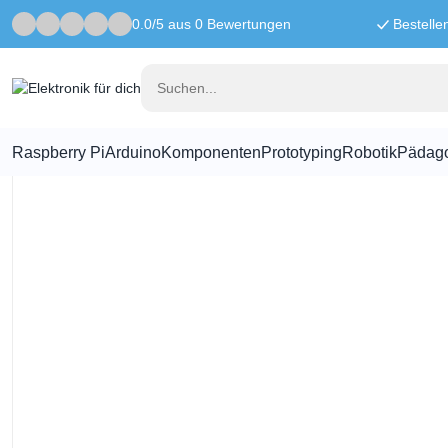
0.0/5 aus 0 Bewertungen
Bestelle
Startseite
Prototyping
80 Pins (2x40) Stecker/Stecker-Stiftleiste
Raspberry Pi
Arduino
Komponenten
Prototyping
Robotik
Pädag