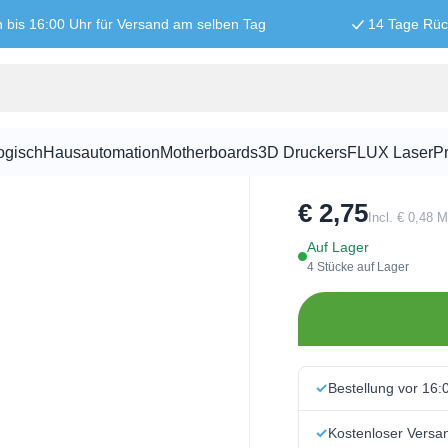
n bis 16:00 Uhr für Versand am selben Tag
14 Tage Rü
4-poliges G
ogisch
Hausautomation
Motherboards
3D Druckers
FLUX Laser
Pr
SKU:
GROVE1036
€ 2,75
Incl. € 0,48 
Auf Lager
4 Stücke auf Lager
Bestellung vor 16:
Kostenloser Versa