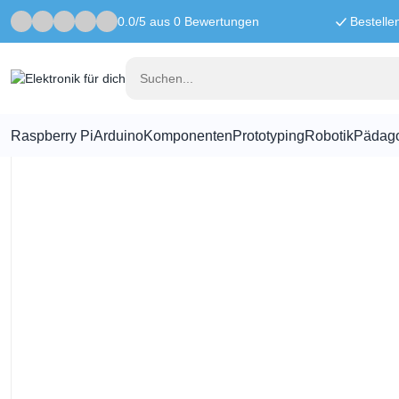
0.0/5 aus 0 Bewertungen
Bestelle
Startseite
Seeed Studio
4-poliges Grove-Kabel 5 cm – 5 Stück
Raspberry Pi
Arduino
Komponenten
Prototyping
Robotik
Pädag