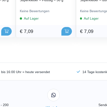
– 50 g
Superkleber – Flüssig – 50 g
Superkleber – dün
Keine Bewertungen
Keine Bewertung
Auf Lager
Auf Lager
€ 7,09
€ 7,09
n bis 16:00 Uhr = heute versendet
14 Tage kosten
 - 200
Sende