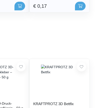
€ 0,17
-Druck-
KRAFTPROTZ 3D Bettfix